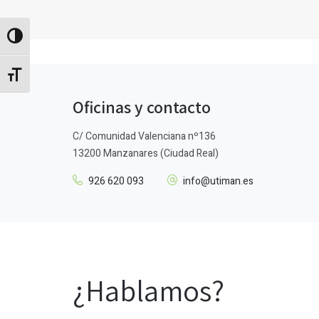
Alternar alto contraste
Alternar tamaño de letra
Oficinas y contacto
C/ Comunidad Valenciana nº136
13200 Manzanares (Ciudad Real)
926 620 093
info@utiman.es
¿Hablamos?