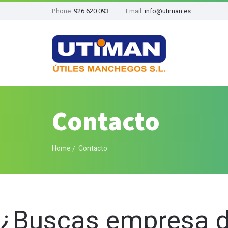
Phone:
926 620 093
Email:
info@utiman.es
Contacto
Home
Contacto
¿Buscas empresa de