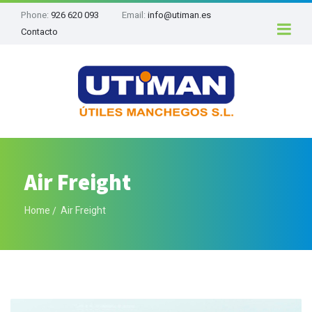
Phone:
926 620 093
Email:
info@utiman.es
Contacto
Air Freight
Home
Air Freight