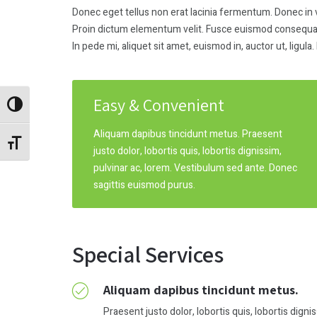
Donec eget tellus non erat lacinia fermentum. Donec in ve
Proin dictum elementum velit. Fusce euismod consequat a
In pede mi, aliquet sit amet, euismod in, auctor ut, ligul
Easy & Convenient
Alternar alto contraste
Aliquam dapibus tincidunt metus. Praesent
Alternar tamaño de letra
justo dolor, lobortis quis, lobortis dignissim,
pulvinar ac, lorem. Vestibulum sed ante. Donec
sagittis euismod purus.
Special Services
Aliquam dapibus tincidunt metus.
Praesent justo dolor, lobortis quis, lobortis digni