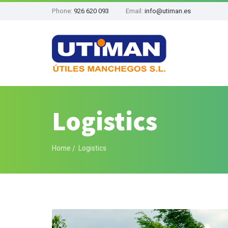
Phone:
926 620 093
Email:
info@utiman.es
Logistics
Home
Logistics