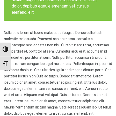
dictum magna. Sed laoreet aliquam leo. Ut tellus
dolor, dapibus eget, elementum vel, cursus
eleifend, elit.
Nulla quis lorem ut libero malesuada feugiat. Donec sollicitudin
molestie malesuada. Praesent sapien massa, convallis a
pellentesque nec, egestas non nisi. Curabitur arcu erat, accumsan
Alternar alto contraste
id imperdiet et, porttitor at sem. Curabitur arcu erat, accumsan id
imperdiet et, porttitor at sem. Nulla porttitor accumsan tincidunt.
Donec rutrum congue leo eget malesuada. Pellentesque in ipsum id
Alternar tamaño de letra
orci porta dapibus. Cras ultricies ligula sed magna dictum porta. Sed
porttitor lectus nibh.Duis ac turpis. Donec sit amet eros. Lorem
ipsum dolor sit amet, consectetuer adipiscing elit. Ut tellus dolor,
dapibus eget, elementum vel, cursus eleifend, elit. Aenean auctor
wisi et urna. Aliquam erat volutpat. Duis ac turpis. Donec sit amet
eros. Lorem ipsum dolor sit amet, consecvtetuer adipiscing elit.
Mauris fermentum dictum magna. Sed laoreet aliquam leo. Ut tellus
dolor, dapibus eget, elementum vel, cursus eleifend, elit.