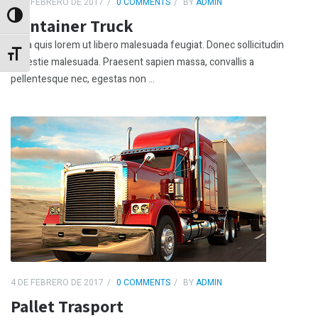
4 DE FEBRERO DE 2017
0 COMMENTS
BY
ADMIN
Alternar alto contraste
Container Truck
Nulla quis lorem ut libero malesuada feugiat. Donec sollicitudin
Alternar tamaño de letra
molestie malesuada. Praesent sapien massa, convallis a
pellentesque nec, egestas non ...
4 DE FEBRERO DE 2017
0 COMMENTS
BY
ADMIN
Pallet Trasport