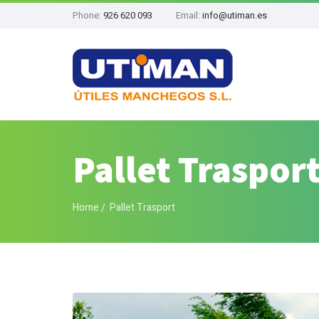
Phone:
926 620 093
Email:
info@utiman.es
Pallet Traspor
Home
Pallet Trasport