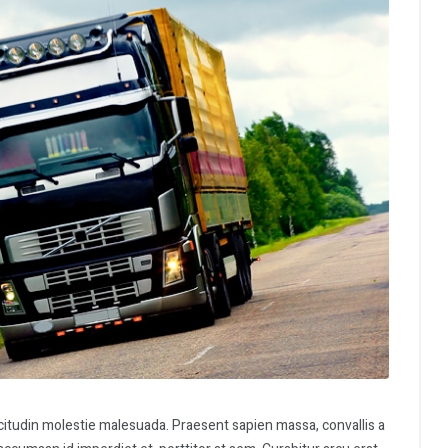
icitudin molestie malesuada. Praesent sapien massa, convallis a