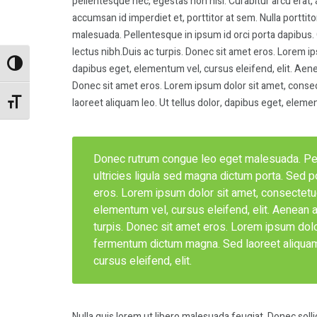
pellentesque nec, egestas non nisi. Curabitur arcu erat, 
accumsan id imperdiet et, porttitor at sem. Nulla portt
malesuada. Pellentesque in ipsum id orci porta dapibus. 
lectus nibh.Duis ac turpis. Donec sit amet eros. Lorem ips
Alternar alto contraste
dapibus eget, elementum vel, cursus eleifend, elit. Aenea
Donec sit amet eros. Lorem ipsum dolor sit amet, conse
laoreet aliquam leo. Ut tellus dolor, dapibus eget, elemen
Alternar tamaño de letra
Donec rutrum congue leo eget malesuada. Pell
ultricies ligula sed magna dictum porta. Sed po
eros. Lorem ipsum dolor sit amet, consectetuer
elementum vel, cursus eleifend, elit. Aenean au
turpis. Donec sit amet eros. Lorem ipsum dolor
fermentum dictum magna. Sed laoreet aliquam 
cursus eleifend, elit.
Nulla quis lorem ut libero malesuada feugiat. Donec soll