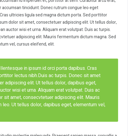
accumsan id imperdiet et, porttitor at sem. Curabitur arcu erat,
itor accumsan tincidunt. Donec rutrum congue leo eget
Cras ultricies ligula sed magna dictum porta. Sed porttitor
um dolor sit amet, consectetuer adipiscing elit. Ut tellus dolor,
n auctor wisi et urna. Aliquam erat volutpat. Duis ac turpis.
cvtetuer adipiscing elit. Mauris fermentum dictum magna. Sed
tum vel, cursus eleifend, elit.
entesque in ipsum id orci porta dapibus. Cras
rttitor lectus nibh.Duis ac turpis. Donec sit amet
 adipiscing elit. Ut tellus dolor, dapibus eget,
ctor wisi et urna. Aliquam erat volutpat. Duis ac
 sit amet, consecvtetuer adipiscing elit. Mauris
leo. Ut tellus dolor, dapibus eget, elementum vel,
icitudin molestie malesuada. Praesent sapien massa, convallis a