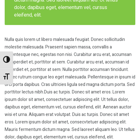
dictum magna. Sed laoreet aliquam leo. Ut tellus
dolor, dapibus eget, elementum vel, cursus
eleifend, elit.
Nulla quis lorem ut libero malesuada feugiat. Donec sollicitudin
molestie malesuada. Praesent sapien massa, convallis a
pellentesque nec, egestas non nisi. Curabitur arcu erat, accumsan
Alternar alto contraste
id imperdiet et, porttitor at sem. Curabitur arcu erat, accumsan id
imperdiet et, porttitor at sem. Nulla porttitor accumsan tincidunt.
Donec rutrum congue leo eget malesuada. Pellentesque in ipsum id
Alternar tamaño de letra
orci porta dapibus. Cras ultricies ligula sed magna dictum porta. Sed
porttitor lectus nibh.Duis ac turpis. Donec sit amet eros. Lorem
ipsum dolor sit amet, consectetuer adipiscing elit. Ut tellus dolor,
dapibus eget, elementum vel, cursus eleifend, elit. Aenean auctor
wisi et urna. Aliquam erat volutpat. Duis ac turpis. Donec sit amet
eros. Lorem ipsum dolor sit amet, consecvtetuer adipiscing elit.
Mauris fermentum dictum magna. Sed laoreet aliquam leo. Ut tellus
dolor, dapibus eget, elementum vel, cursus eleifend, elit.