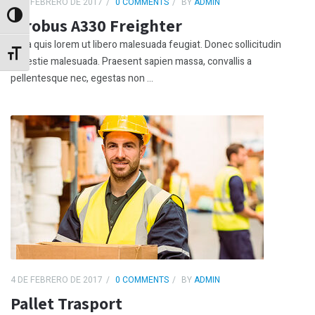
4 DE FEBRERO DE 2017
0 COMMENTS
BY
ADMIN
Alternar alto contraste
Airobus A330 Freighter
Nulla quis lorem ut libero malesuada feugiat. Donec sollicitudin
Alternar tamaño de letra
molestie malesuada. Praesent sapien massa, convallis a
pellentesque nec, egestas non ...
4 DE FEBRERO DE 2017
0 COMMENTS
BY
ADMIN
Pallet Trasport